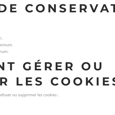
 DE CONSERVA
n.
aximum.
imum.
NT GÉRER OU
R LES COOKIE
efuser ou supprimer les cookies :