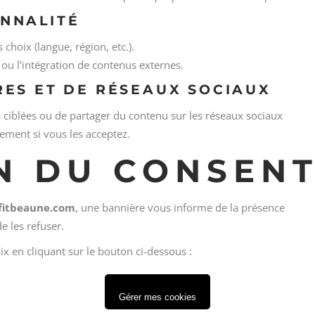
ONNALITÉ
 choix (langue, région, etc.).
 ou l’intégration de contenus externes.
RES ET DE RÉSEAUX SOCIAUX
s ciblées ou de partager du contenu sur les réseaux sociaux
ement si vous les acceptez.
ON DU CONSEN
sfitbeaune.com
, une bannière vous informe de la présence
e les refuser.
 en cliquant sur le bouton ci-dessous :
Gérer mes cookies