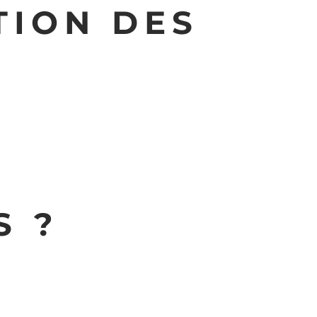
TION DES
S ?