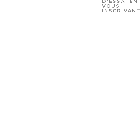
RÉSERVEZ
VOTRE
SÉANCE
D'ESSAI EN
VOUS
INSCRIVAN