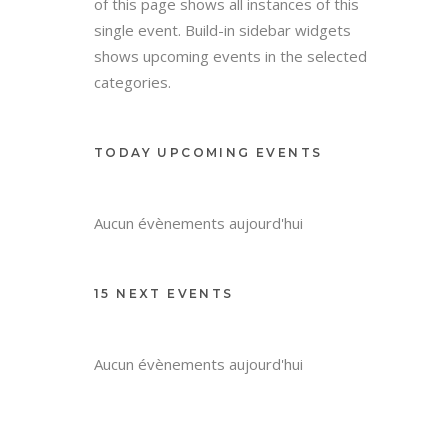
gym, kindergarten, health or law related.
Event hours component at the bottom
of this page shows all instances of this
single event. Build-in sidebar widgets
shows upcoming events in the selected
categories.
TODAY UPCOMING EVENTS
Aucun évènements aujourd'hui
15 NEXT EVENTS
Aucun évènements aujourd'hui