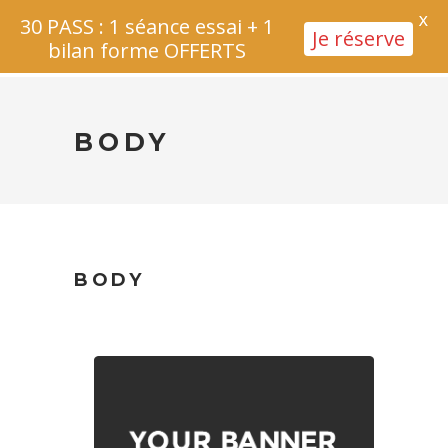
X
30 PASS : 1 séance essai + 1
Je réserve
bilan forme OFFERTS
BODY
BODY