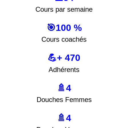
Personnes accompagnées
📅54
Cours par semaine
🎯100 %
Cours coachés
💪+ 470
Adhérents
🚿4
Douches Femmes