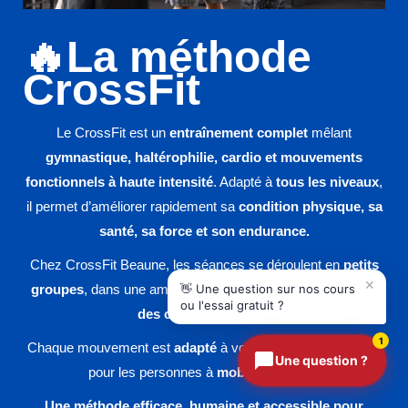
CrossFit Beaune
🔥La méthode
Assistant disponible 24h/24
CrossFit
Le CrossFit est un
entraînement complet
mêlant
gymnastique, haltérophilie, cardio et mouvements
fonctionnels à haute intensité
. Adapté à
tous les niveaux
,
il permet d’améliorer rapidement sa
condition physique, sa
✕
👋 Une question sur nos cours
santé, sa force et son endurance.
ou l'essai gratuit ?
Chez CrossFit Beaune, les séances se déroulent en
petits
1
groupes
, dans une ambiance
conviviale et encadrée par
Une question ?
des coachs qualifiés
.