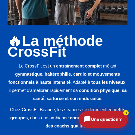
CrossFit Beaune
🔥La méthode
Assistant disponible 24h/24
CrossFit
Le CrossFit est un
entraînement complet
mêlant
gymnastique, haltérophilie, cardio et mouvements
fonctionnels à haute intensité
. Adapté à
tous les niveaux
,
il permet d’améliorer rapidement sa
condition physique, sa
santé, sa force et son endurance.
Chez CrossFit Beaune, les séances se déroulent en
petits
1
groupes
, dans une ambiance
conviviale et encadrée par
Une question ?
des coachs qualifiés
.