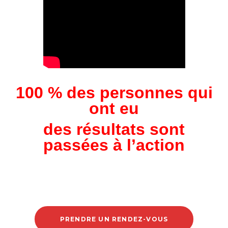
100 % des personnes qui
ont eu
des
résultats sont
passées à l’action
PRENDRE UN RENDEZ-VOUS